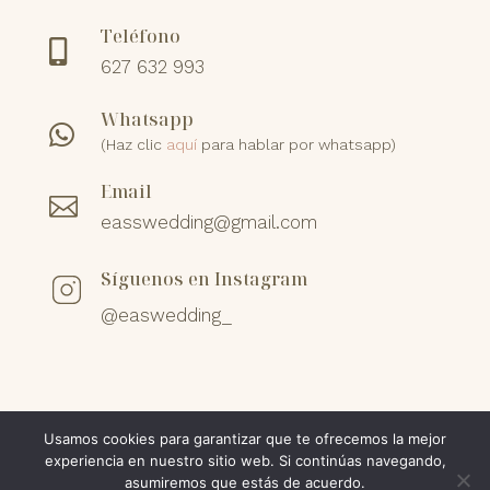
Teléfono

627 632 993
Whatsapp

(Haz clic
aquí
para hablar por whatsapp)
Email

easswedding@gmail.com
Síguenos en Instagram
@easwedding_
Usamos cookies para garantizar que te ofrecemos la mejor
Aviso legal
|
Política de privacidad
|
Cookies
experiencia en nuestro sitio web. Si continúas navegando,
asumiremos que estás de acuerdo.